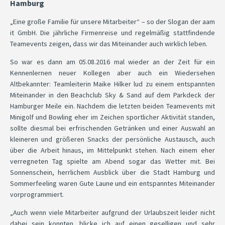
Hamburg
„Eine große Familie für unsere Mitarbeiter“ – so der Slogan der aam
it GmbH. Die jährliche Firmenreise und regelmäßig stattfindende
Teamevents zeigen, dass wir das Miteinander auch wirklich leben.
So war es dann am 05.08.2016 mal wieder an der Zeit für ein
Kennenlernen neuer Kollegen aber auch ein Wiedersehen
Altbekannter: Teamleiterin Maike Hilker lud zu einem entspannten
Miteinander in den Beachclub Sky & Sand auf dem Parkdeck der
Hamburger Meile ein. Nachdem die letzten beiden Teamevents mit
Minigolf und Bowling eher im Zeichen sportlicher Aktivität standen,
sollte diesmal bei erfrischenden Getränken und einer Auswahl an
kleineren und größeren Snacks der persönliche Austausch, auch
über die Arbeit hinaus, im Mittelpunkt stehen. Nach einem eher
verregneten Tag spielte am Abend sogar das Wetter mit. Bei
Sonnenschein, herrlichem Ausblick über die Stadt Hamburg und
Sommerfeeling waren Gute Laune und ein entspanntes Miteinander
vorprogrammiert.
„Auch wenn viele Mitarbeiter aufgrund der Urlaubszeit leider nicht
dabei sein konnten, blicke ich auf einen geselligen und sehr