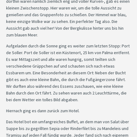
dorthin waren nämlich ziemlich eng und voller Kurven-, gab es einen
kleinen Zwischenstopp. Hier waren wir, um die tolle Aussicht zu
genießen und das Gruppenfoto zu schießen. Der Himmel war blau,
keine einzige Wolke war zu sehen. Ein perfekter Tag also. Die
Aussicht gab auch viel her! Von der Bergkulisse hinter uns bis hin
zum blauen Meer.
Aufgeladen durch die Sonne ging es weiter zum letzten Stopp: Port
de Soller. Port de Soller ist ein Küstenort, 25 km von Palma entfernt.
Es war Mittagszeit und alle waren hungrig, somit teilten sich
verschiedene Grüppchen auf und schauten sich nach etwas
Essbarem um. Eine Besonderheit an diesem Ort: Neben der Bucht
gibt es auch eine kleine Bahn, die durch die Fußgängerzone fährt.
Wir durften also während des Essens zuschauen, wie eine kleine
Bahn durch den Ort fährt. Zu sehen waren auch 2 Leuchttürme, die
bei dem Wetter ein tolles Bild abgaben.
Hiernach ging es dann zurück zum Hotel.
Das Hotel bot ein umfangreiches Buffet, an dem man von Salat über
Suppe bis zu gegrillten Sepia oder Rinderfilet bis zu Mandeleis und
Tiramisu auf jeden Fall fündig wurde. Jeder fand sich nach eigenem