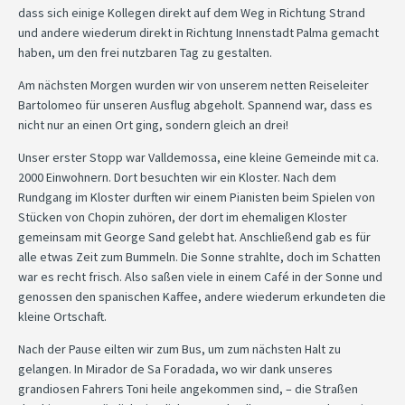
dass sich einige Kollegen direkt auf dem Weg in Richtung Strand
und andere wiederum direkt in Richtung Innenstadt Palma gemacht
haben, um den frei nutzbaren Tag zu gestalten.
Am nächsten Morgen wurden wir von unserem netten Reiseleiter
Bartolomeo für unseren Ausflug abgeholt. Spannend war, dass es
nicht nur an einen Ort ging, sondern gleich an drei!
Unser erster Stopp war Valldemossa, eine kleine Gemeinde mit ca.
2000 Einwohnern. Dort besuchten wir ein Kloster. Nach dem
Rundgang im Kloster durften wir einem Pianisten beim Spielen von
Stücken von Chopin zuhören, der dort im ehemaligen Kloster
gemeinsam mit George Sand gelebt hat. Anschließend gab es für
alle etwas Zeit zum Bummeln. Die Sonne strahlte, doch im Schatten
war es recht frisch. Also saßen viele in einem Café in der Sonne und
genossen den spanischen Kaffee, andere wiederum erkundeten die
kleine Ortschaft.
Nach der Pause eilten wir zum Bus, um zum nächsten Halt zu
gelangen. In Mirador de Sa Foradada, wo wir dank unseres
grandiosen Fahrers Toni heile angekommen sind, – die Straßen