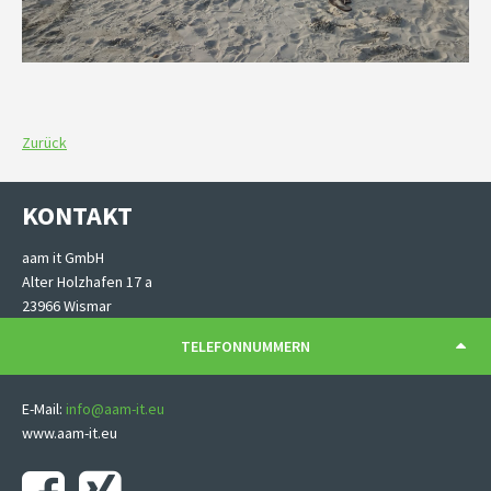
Zurück
KONTAKT
aam it GmbH
Alter Holzhafen 17 a
23966 Wismar
TELEFONNUMMERN
E-Mail:
info@aam-it.eu
www.aam-it.eu