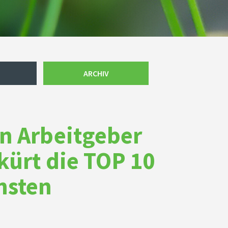
ARCHIV
n Arbeitgeber
kürt die TOP 10
hsten