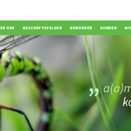
ion überspringen
ER UNS
GESCHÄFTSFELDER
BEWERBER
KUNDEN
MI
a(a)
k