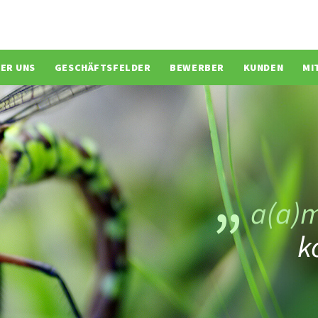
ion überspringen
ER UNS
GESCHÄFTSFELDER
BEWERBER
KUNDEN
MI
a(a)
k