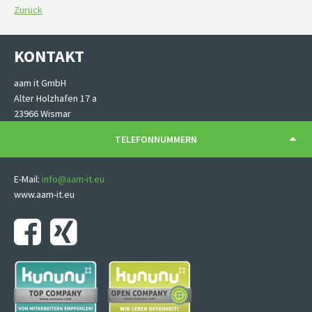
Zurück
KONTAKT
aam it GmbH
Alter Holzhafen 17 a
23966 Wismar
TELEFONNUMMERN
E-Mail:
info@aam-it.eu
www.aam-it.eu