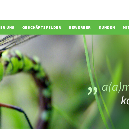
ion überspringen
ER UNS
GESCHÄFTSFELDER
BEWERBER
KUNDEN
MI
a(a)
k