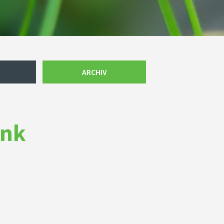
ARCHIV
enk