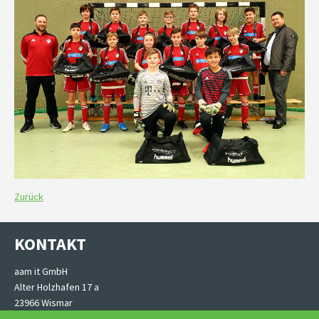
Previous
Next
Zurück
KONTAKT
aam it GmbH
Alter Holzhafen 17 a
23966 Wismar